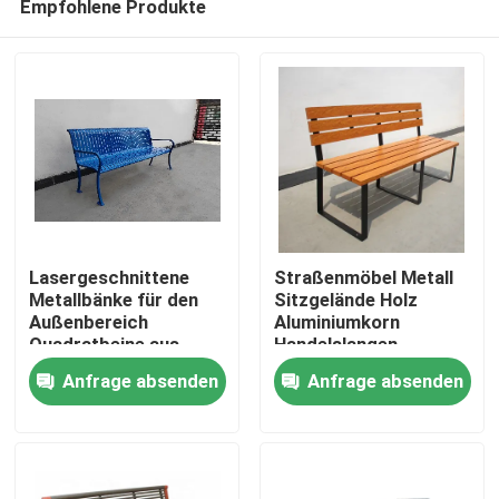
Empfohlene Produkte
Lasergeschnittene
Straßenmöbel Metall
Metallbänke für den
Sitzgelände Holz
Außenbereich
Aluminiumkorn
Quadratbeine aus
Handelslangen
Zu Hause
Stahl
Gartenbank
Anfrage absenden
Anfrage absenden
Produkte
Über uns