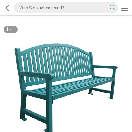
1
/
1