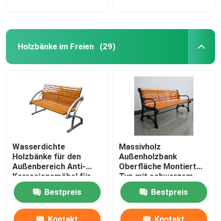
Holzbänke im Freien
(29)
Wasserdichte
Massivholz
Holzbänke für den
Außenholzbank
Außenbereich Anti-
Oberfläche Montiert
Korrosionsmöbel für
Typ mit schwarzem
Campus-Schulen
Stahlrahmen
Bestpreis
Bestpreis
Kontakt
Kontakt