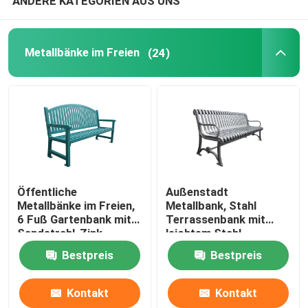
ANDERE KATEGORIEN AUS UNS
Metallbänke im Freien
(24)
Öffentliche
Außenstadt
Metallbänke im Freien,
Metallbank, Stahl
6 Fuß Gartenbank mit
Terrassenbank mit
Sandstrahl-Zink-
leichtem Stahl
Spray-Finish
Gusseisenmaterial
Bestpreis
Bestpreis
Kontakt
Kontakt