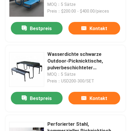
MOQ：5 Sätze
Preis：$200.00 - $400.00/pieces
Werksbesichtigung
Bestpreis
Kontakt
Qualitätskontrolle
Kontakt mit uns
Wasserdichte schwarze
Outdoor-Picknicktische,
pulverbeschichteter
Neuigkeiten
Stahltischstuhl
MOQ：5 Sätze
Preis：USD200-300/SET
Bitte um ein Angebot
Bestpreis
Kontakt
Metallbänke im Freien
Perforierter Stahl,
Holzbänke im Freien
kommerzieller Picknicktisch,