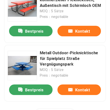
Außentisch mit Schirmloch OEM
MOQ：5 Sätze
Außenbänke aus recyceltem Kunststoff
Preis：negotiable
Picknicktische im Freien
Bestpreis
Kontakt
Tischbänke im Freien
Metall Outdoor-Picknicktische
für Spielplatz Straße
Runde Baumbänke
Vergnügungspark
MOQ：5 Sätze
Außenmülltonnen
Preis：negotiable
Bestpreis
Kontakt
Wiederverwertungsbehälter im Freien
Zigarettenabsatz im Freien