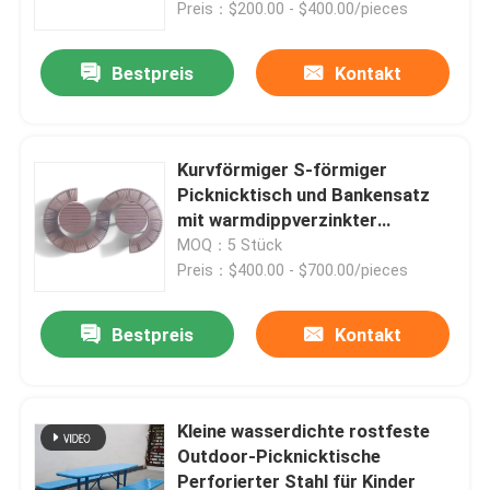
Preis：$200.00 - $400.00/pieces
Bestpreis
Kontakt
Kurvförmiger S-förmiger
Picknicktisch und Bankensatz
mit warmdippverzinkter
Veredelung
MOQ：5 Stück
Preis：$400.00 - $700.00/pieces
Bestpreis
Kontakt
Zu Hause
Produkte
Kleine wasserdichte rostfeste
Outdoor-Picknicktische
Perforierter Stahl für Kinder
Über uns