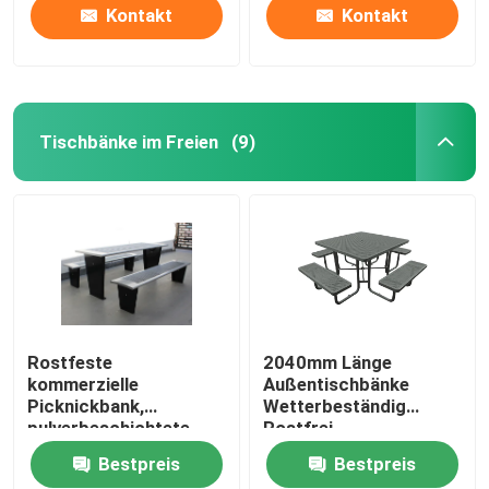
Kontakt
Kontakt
Tischbänke im Freien
(9)
Rostfeste
2040mm Länge
kommerzielle
Außentischbänke
Picknickbank,
Wetterbeständig
pulverbeschichtete
Rostfrei
Metall-Außentisch und
Bestpreis
Bestpreis
-Sessel