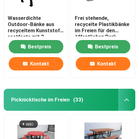
Wasserdichte
Frei stehende,
Outdoor-Bänke aus
recycelte Plastikbänke
recyceltem Kunststoff,
im Freien für den
rostfeste mit 2
öffentlichen Park
Sitzplätzen
Bestpreis
Bestpreis
Kontakt
Kontakt
Picknicktische im Freien
(33)