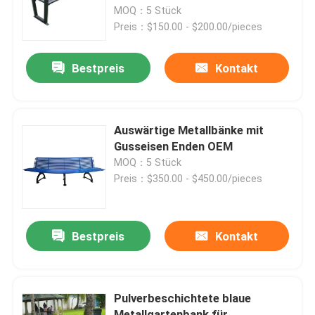
MOQ：5 Stück
Preis：$150.00 - $200.00/pieces
Werksbesichtigung
Bestpreis
Kontakt
Qualitätskontrolle
Kontakt mit uns
Auswärtige Metallbänke mit
Gusseisen Enden OEM
MOQ：5 Stück
Neuigkeiten
Preis：$350.00 - $450.00/pieces
Bitte um ein Angebot
Bestpreis
Kontakt
Metallbänke im Freien
Pulverbeschichtete blaue
Holzbänke im Freien
Metallgartenbank für