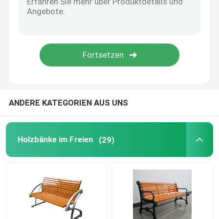
Fahrradparkragen
Außenpollard
Große Pflanzwerke im Freien
ANDERE KATEGORIEN AUS UNS
Hundemüllbehälter
Holzbänke im Freien
(29)
Aussen-Patio-Schatten
Metallbaumschutz
Außenmöbel nach Maß