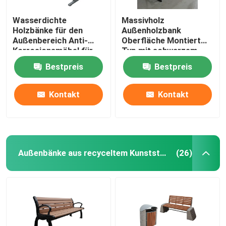
Wasserdichte
Massivholz
Holzbänke für den
Außenholzbank
Außenbereich Anti-
Oberfläche Montiert
Korrosionsmöbel für
Typ mit schwarzem
Campus-Schulen
Stahlrahmen
Bestpreis
Bestpreis
Kontakt
Kontakt
Außenbänke aus recyceltem Kunststoff
(26)