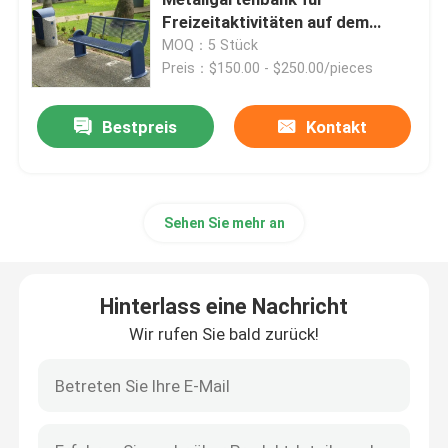
Freizeitaktivitäten auf dem
Straßenplatz
MOQ：5 Stück
Außenbänke aus recyceltem Kunststoff
Preis：$150.00 - $250.00/pieces
Picknicktische im Freien
Bestpreis
Kontakt
Tischbänke im Freien
Sehen Sie mehr an
Runde Baumbänke
Hinterlass eine Nachricht
Außenmülltonnen
Wir rufen Sie bald zurück!
Wiederverwertungsbehälter im Freien
Zigarettenabsatz im Freien