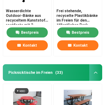
Wasserdichte
Frei stehende,
Outdoor-Bänke aus
recycelte Plastikbänke
recyceltem Kunststoff,
im Freien für den
rostfeste mit 2
öffentlichen Park
Sitzplätzen
Bestpreis
Bestpreis
Kontakt
Kontakt
Picknicktische im Freien
(33)