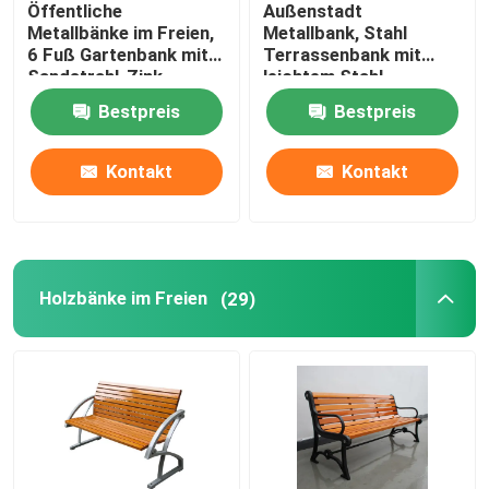
Öffentliche
Außenstadt
Metallbänke im Freien,
Metallbank, Stahl
Fahrradparkragen
6 Fuß Gartenbank mit
Terrassenbank mit
Sandstrahl-Zink-
leichtem Stahl
Spray-Finish
Gusseisenmaterial
Bestpreis
Bestpreis
Außenpollard
Kontakt
Kontakt
Große Pflanzwerke im Freien
Hundemüllbehälter
Holzbänke im Freien
(29)
Aussen-Patio-Schatten
Metallbaumschutz
Außenmöbel nach Maß