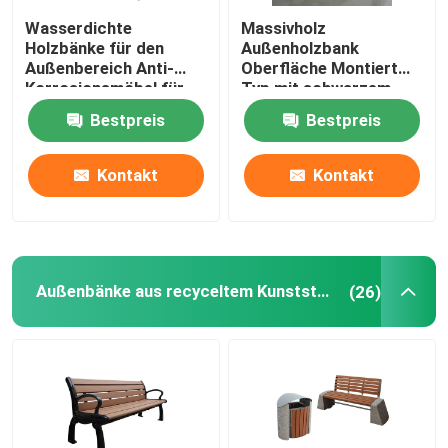
Wasserdichte
Massivholz
Holzbänke für den
Außenholzbank
Außenbereich Anti-
Oberfläche Montiert
Korrosionsmöbel für
Typ mit schwarzem
Campus-Schulen
Stahlrahmen
Bestpreis
Bestpreis
Kontakt
Kontakt
Außenbänke aus recyceltem Kunststoff
(26)