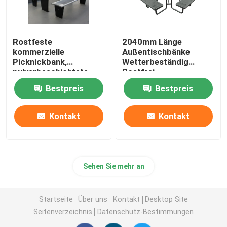
Rostfeste
2040mm Länge
kommerzielle
Außentischbänke
Picknickbank,
Wetterbeständig
pulverbeschichtete
Rostfrei
Metall-Außentisch und
Bestpreis
Bestpreis
-Sessel
Kontakt
Kontakt
Sehen Sie mehr an
Startseite
Über uns
Kontakt
Desktop Site
Seitenverzeichnis
Datenschutz-Bestimmungen