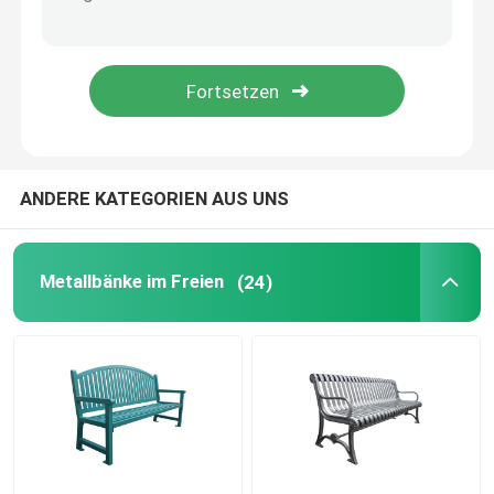
Außenbänke aus recyceltem Kunststoff
Picknicktische im Freien
Tischbänke im Freien
ANDERE KATEGORIEN AUS UNS
Runde Baumbänke
Metallbänke im Freien
(24)
Außenmülltonnen
Wiederverwertungsbehälter im Freien
Zigarettenabsatz im Freien