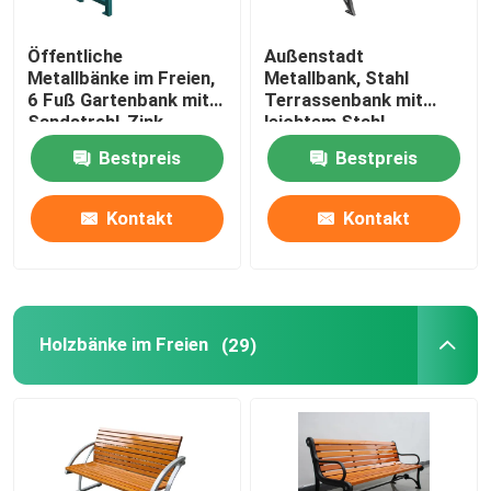
Fahrradparkragen
Öffentliche
Außenstadt
Metallbänke im Freien,
Metallbank, Stahl
6 Fuß Gartenbank mit
Terrassenbank mit
Außenpollard
Sandstrahl-Zink-
leichtem Stahl
Spray-Finish
Gusseisenmaterial
Bestpreis
Bestpreis
Große Pflanzwerke im Freien
Kontakt
Kontakt
Hundemüllbehälter
Aussen-Patio-Schatten
Holzbänke im Freien
(29)
Metallbaumschutz
Außenmöbel nach Maß