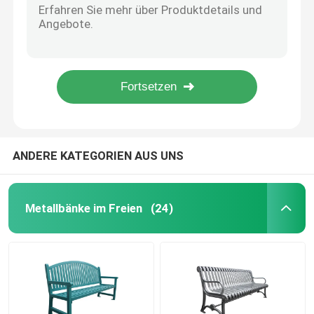
Beschichtete Metallmülltonnen in rechteckiger Form mit verzinktem Stahllack
Außenbänke aus recyceltem Kunststoff
Metal angepasste Außenmöbelbank mit Laserschnitt-Sitzplatte
Gewerblich angepasste Außenmöbel-Sitzbank für Werbung
Holzmöbel für die Werbung OEM ODM
Picknicktische im Freien
Frei stehende Rückenlose Gartenbank aus Holz, Außenbank aus massivem Holz
Tischbänke im Freien
ANDERE KATEGORIEN AUS UNS
Runde Baumbänke
Metallbänke im Freien
(24)
Außenmülltonnen
Wiederverwertungsbehälter im Freien
Zigarettenabsatz im Freien