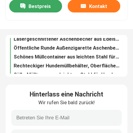
Bestpreis
Kontakt
Gewerblicher Zigarettenmüll, Polyesterpulver beschichtet Stahl Aschenbecher
304 Edelstahl Zigarettenabsatz für den Außenbereich 900 mm Höhe mit Aschenbecher
Werksbesichtigung
Lasergeschnittener Aschenbecher aus Edelstahl mit 73L galvanisierter Stahlfolie
Öffentliche Runde Außenzigarette Aschenbecher Flankenfläche Montierte Art
Qualitätskontrolle
Schönes Müllcontainer aus leichten Stahl für Hunde mit Oberflächen-Wand-Typ
Rechteckiger Hundemüllbehälter, Oberflächenbehälter für Haustiermüll ODM
Kontakt mit uns
Süße Mülltonne aus leichtem Stahl für Hunde mit Oberflächen-Wandmontage
Hundemüllbehälter an der Wand, Haustiermüllstation Rechteckform
Neuigkeiten
Moderne Sonnenschirme für den Innenhof, Innenhof, Garten, Sonnenschirm 2,7 Meter.
Kommerzielle Outdoor-Patio-Schirm, Tischschirm für die Schule
Bitte um ein Angebot
Hinterlass eine Nachricht
Aluminium Outdoor Patio Sonnenschirme 2342mm Höhe OEM ODM
Wir rufen Sie bald zurück!
Moderne Straßen-Außen-Patio-Strauchschirme Flansche Oberfläche montierte Art
Metallbänke im Freien
Außen-Metall-Baumschutzmittel Pulver beschichtet Stahlrohrmaterial für Gartenzaun
Pulverbeschichtete Stahl-Metall-Baumschutzschutz für Garten-Farmzaun
Holzbänke im Freien
Anzeigen angepasste Außenmöbelbank für den öffentlichen Park OEM