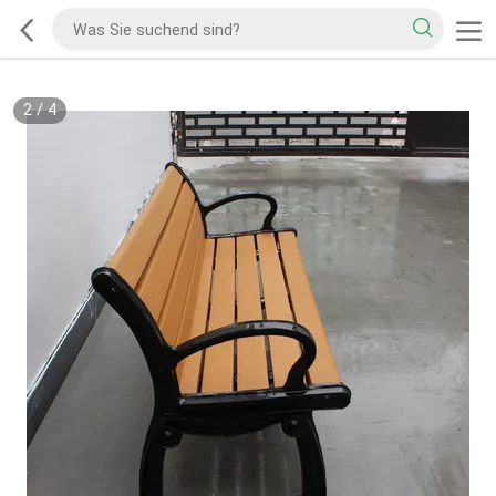
2
/
4