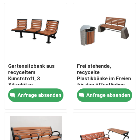
Werksbesichtigung
Qualitätskontrolle
Kontakt mit uns
Gartensitzbank aus
Frei stehende,
recyceltem
recycelte
Neuigkeiten
Kunststoff, 3
Plastikbänke im Freien
Sitzplätze,
für den öffentlichen
Außenkurve Parkbank
Park
Anfrage absenden
Anfrage absenden
Bitte um ein Angebot
Metallbänke im Freien
Holzbänke im Freien