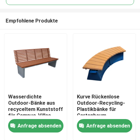
Empfohlene Produkte
Wasserdichte
Kurve Rückenlose
Zu Hause
Outdoor-Bänke aus
Outdoor-Recycling-
recyceltem Kunststoff
Plastikbänke für
für Campus-Villas
Gartenbaum
Produkte
Anfrage absenden
Anfrage absenden
Über uns