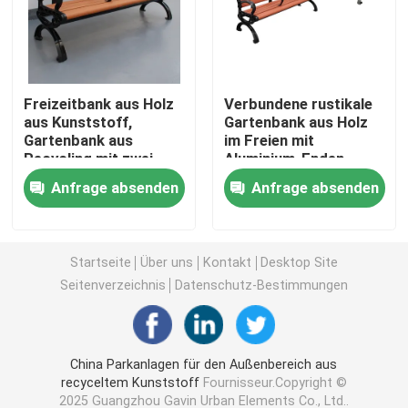
Außenbänke aus recyceltem Kunststoff
Freizeitbank aus Holz
Verbundene rustikale
Picknicktische im Freien
aus Kunststoff,
Gartenbank aus Holz
Gartenbank aus
im Freien mit
Recycling mit zwei
Aluminium-Enden
Tischbänke im Freien
Trennern
Anfrage absenden
Anfrage absenden
Runde Baumbänke
Startseite
Über uns
Kontakt
Desktop Site
Außenmülltonnen
Seitenverzeichnis
Datenschutz-Bestimmungen
Wiederverwertungsbehälter im Freien
China Parkanlagen für den Außenbereich aus
recyceltem Kunststoff
Fournisseur.Copyright ©
Zigarettenabsatz im Freien
2025 Guangzhou Gavin Urban Elements Co., Ltd..