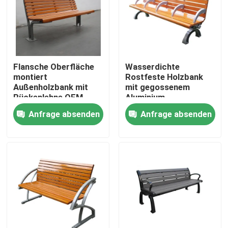
Werksbesichtigung
Qualitätskontrolle
Flansche Oberfläche
Wasserdichte
montiert
Rostfeste Holzbank
Außenholzbank mit
mit gegossenem
Kontakt mit uns
Rückenlehne OEM
Aluminium
ODM
Anfrage absenden
Anfrage absenden
Neuigkeiten
Bitte um ein Angebot
Metallbänke im Freien
Holzbänke im Freien