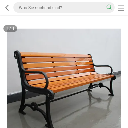
1
/
1