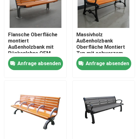
Werksbesichtigung
Flansche Oberfläche
Massivholz
Qualitätskontrolle
montiert
Außenholzbank
Außenholzbank mit
Oberfläche Montiert
Rückenlehne OEM
Typ mit schwarzem
Kontakt mit uns
ODM
Stahlrahmen
Anfrage absenden
Anfrage absenden
Neuigkeiten
Bitte um ein Angebot
Metallbänke im Freien
Holzbänke im Freien