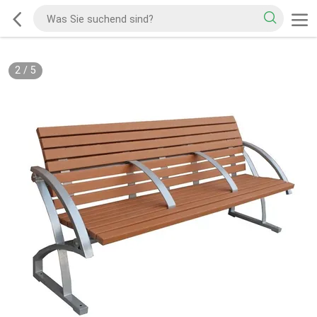
2
/
5