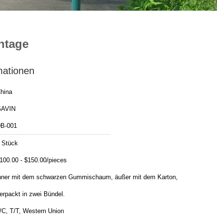
ntage
mationen
hina
AVIN
B-001
 Stück
100.00 - $150.00/pieces
nner mit dem schwarzen Gummischaum, äußer mit dem Karton,
erpackt in zwei Bündel.
/C, T/T, Western Union