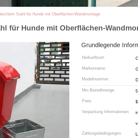
leichtem Stahl für Hunde mit Oberflächen-Wandmontage
ahl für Hunde mit Oberflächen-Wandmo
Grundlegende Infor
Herkunftsort:
C
Markenname:
G
Modellnummer:
D
Min Bestellmenge:
5
Preis:
$
Verpackung Informationen:
i
v
Zahlungsbedingungen:
L