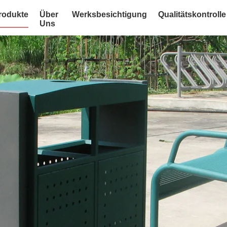
rodukte
Über
Werksbesichtigung
Qualitätskontrolle
Uns