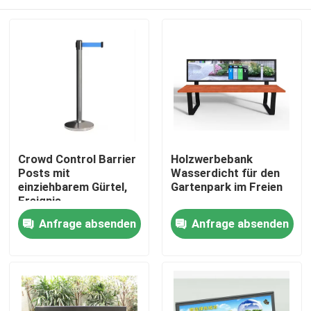
Crowd Control Barrier
Holzwerbebank
Posts mit
Wasserdicht für den
einziehbarem Gürtel,
Gartenpark im Freien
Ereignis
Warteschlange Spalte
Zu Hause
Anfrage absenden
Anfrage absenden
Stand
Produkte
Über uns