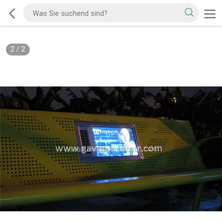
2
/
2