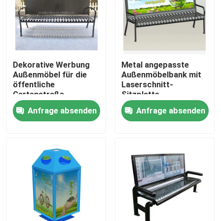
Werksbesichtigung
Qualitätskontrolle
Dekorative Werbung
Metal angepasste
Außenmöbel für die
Außenmöbelbank mit
öffentliche
Laserschnitt-
Kontakt mit uns
Gartenstraße
Sitzplatte
Anfrage absenden
Anfrage absenden
Neuigkeiten
Bitte um ein Angebot
Metallbänke im Freien
Holzbänke im Freien