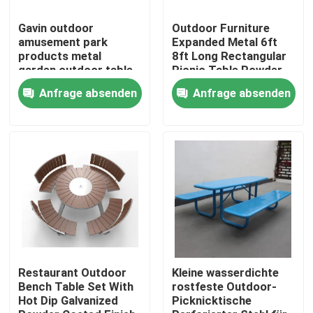
Gavin outdoor
Outdoor Furniture
amusement park
Expanded Metal 6ft
products metal
8ft Long Rectangular
garden outdoor table
Picnic Table Powder
setting table outdoor
coated Steel
Anfrage absenden
Anfrage absenden
garden for playground
Restaurant Outside
street and
Table
Zu Hause
Produkte
Restaurant Outdoor
Kleine wasserdichte
Bench Table Set With
rostfeste Outdoor-
Hot Dip Galvanized
Picknicktische
Über uns