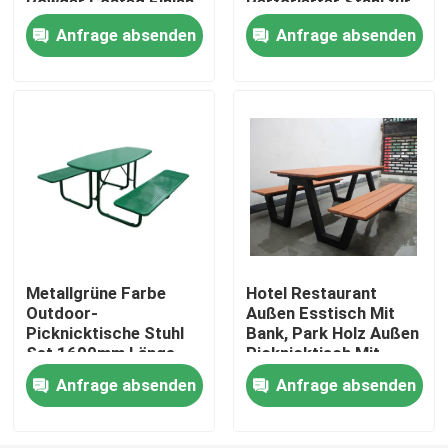
Powder Coated Finish
Perforierter Stahl für
Kinder
Anfrage absenden
Anfrage absenden
Werksbesichtigung
Qualitätskontrolle
Kontakt mit uns
Neuigkeiten
Metallgrüne Farbe
Hotel Restaurant
Bitte um ein Angebot
Outdoor-
Außen Esstisch Mit
Picknicktische Stuhl
Bank, Park Holz Außen
Set 1600mm Länge
Picknicktisch Mit
Bänken
Metallbänke im Freien
Anfrage absenden
Anfrage absenden
Holzbänke im Freien